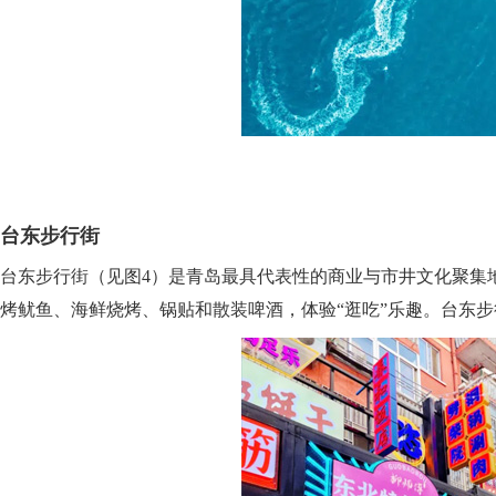
台东步行街
台东步行街（见图4）是青岛最具代表性的商业与市井文化聚集
烤鱿鱼、海鲜烧烤、锅贴和散装啤酒，体验“逛吃”乐趣。台东