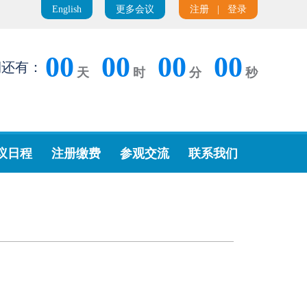
English
更多会议
注册
|
登录
00
00
00
00
期还有：
天
时
分
秒
议日程
注册缴费
参观交流
联系我们