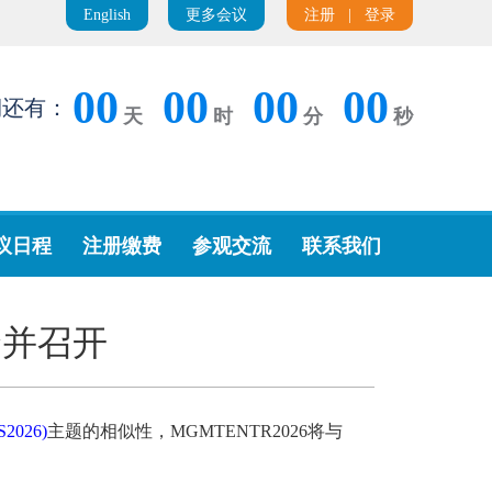
English
更多会议
注册
|
登录
00
00
00
00
期还有：
天
时
分
秒
议日程
注册缴费
参观交流
联系我们
 合并召开
026)
主题的相似性，MGMTENTR2026将与