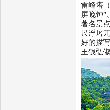
雷峰塔（
屏晚钟”
著名景点
尺浮屠兀
好的描
王钱弘