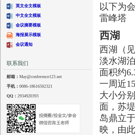
以下为会议
英文全文模板
中文全文模板
雷峰塔
会议摘要模板
西湖
海报展示模板
会议通知
西湖（见
淡水湖
联系我们
面积约6
邮箱：
May@conference123.net
一周近1
手机：
0086-18616502321
大小分
QQ：
2934920393
面，苏
岛鼎立
映，由此