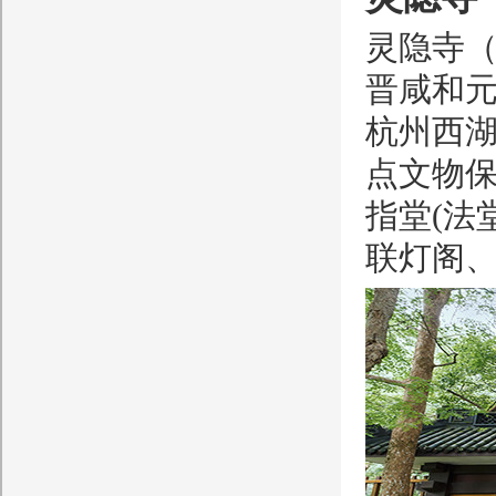
灵隐寺（
晋咸和元
杭州西
点文物
指堂(法
联灯阁