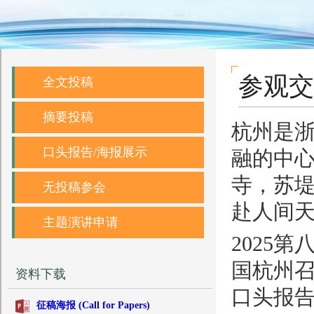
参观交
全文投稿
摘要投稿
杭州是
口头报告/海报展示
融的中
寺，苏堤
无投稿参会
赴人间
主题演讲申请
2025
国杭州召
资料下载
口头报告
征稿海报 (Call for Papers)